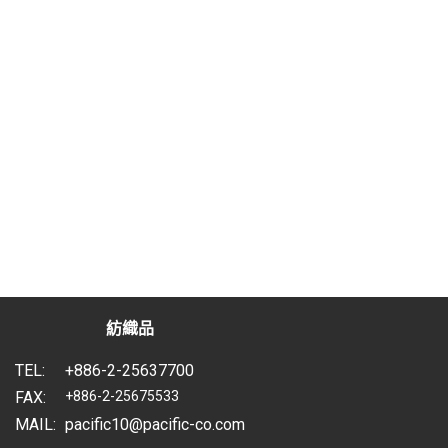
紡織品
TEL:
+886-2-25637700
FAX:
+886-2-25675533
MAIL:
pacific10@pacific-co.com