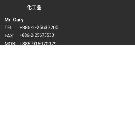
化工品
Mr. Gary
TEL:
+886-2-25637700
FAX:
+886-2-25675533
MOB:
+886-916070979
MAIL:
gary@pacific-co.com
聯繫表單
點此填寫聯絡表單